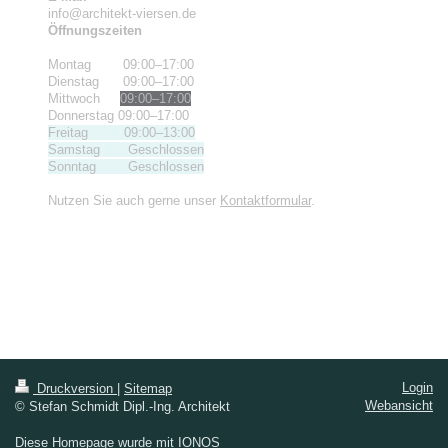
info@architekt-viersen.de
Öffnungszeiten
Montag 09:00–17:00
Dienstag 09:00–17:00
Mittwoch
09:00–17:00
Donnerstag 09:00–17:00
Freitag 09:00–13:00
Samstag Geschlossen
Sonntag Geschlossen
Nutzen Sie auch gerne unser
Kontaktformular
.
Login
Druckversion
|
Sitemap
Webansicht
© Stefan Schmidt Dipl.-Ing. Architekt
Diese Homepage wurde mit
IONOS