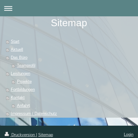
Sitemap
Start
Aktuell
Das Büro
Teamprofil
Leistungen
Projekte
Fortbildungen
Kontakt
Anfahrt
Impressum / Datenschutz
Login
Druckversion
|
Sitemap